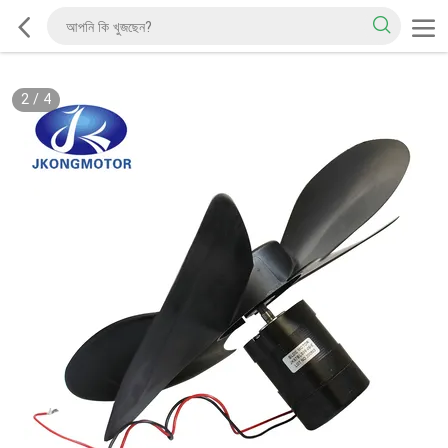
2
/
4