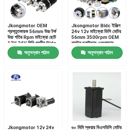
কারখানা ভ্রমণ
Jkongmotor OEM
Jkongmotor Bldc ইঞ্জিন
প্রস্তুতকারক 56mm উচ্চ টর্ক
24v 12v মাইক্রো ডিসি মোটর
মান নিয়ন্ত্রণ
উচ্চ গতির Rpm মাইক্রো ছোট
56mm 3500rpm OEM
12V 24V মিনি গ্রহীয় Bldc
কাস্টম ড্রাইভার এনকোডার
ব্রাশহীন ডিসি মোটর এনকোডার
ব্রাশহীন মোটর
অনুসন্ধান পাঠান
অনুসন্ধান পাঠান
যোগাযোগ করুন
সহ
উদ্ধৃতির জন্য আবেদন
ইন্টিগ্রেটেড স্টেপার সার্ভো মোটর
ইন্টিগ্রেটেড ডিসি সার্ভো মোটর
ব্রাশহীন ডিসি মোটর
Jkongmotor 12v 24v
৬০ মিমি স্কয়ার বিএলডিসি মোটর