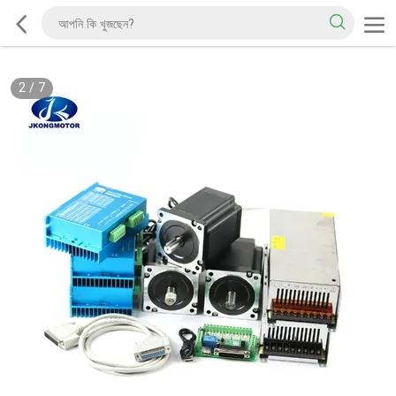
2
/
7