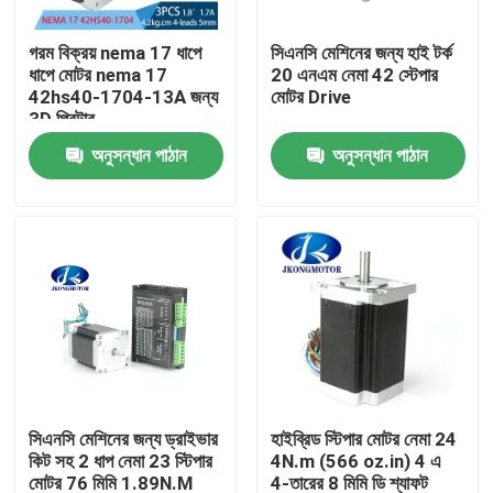
গরম বিক্রয় nema 17 ধাপে
সিএনসি মেশিনের জন্য হাই টর্ক
কারখানা ভ্রমণ
ধাপে মোটর nema 17
20 এনএম নেমা 42 স্টেপার
42hs40-1704-13A জন্য
মোটর Drive
3D প্রিন্টার
মান নিয়ন্ত্রণ
অনুসন্ধান পাঠান
অনুসন্ধান পাঠান
যোগাযোগ করুন
উদ্ধৃতির জন্য আবেদন
ইন্টিগ্রেটেড স্টেপার সার্ভো মোটর
ইন্টিগ্রেটেড ডিসি সার্ভো মোটর
সিএনসি মেশিনের জন্য ড্রাইভার
হাইব্রিড স্টিপার মোটর নেমা 24
কিট সহ 2 ধাপ নেমা 23 স্টিপার
4N.m (566 oz.in) 4 এ
ব্রাশহীন ডিসি মোটর
মোটর 76 মিমি 1.89N.M
4-তারের 8 মিমি ডি শ্যাফট