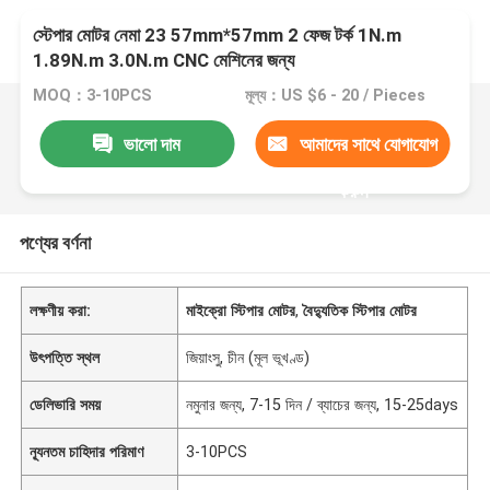
স্টেপার মোটর নেমা 23 57mm*57mm 2 ফেজ টর্ক 1N.m
1.89N.m 3.0N.m CNC মেশিনের জন্য
MOQ：3-10PCS
মূল্য：US $6 - 20 / Pieces
ভালো দাম
আমাদের সাথে যোগাযোগ
করুন
পণ্যের বর্ণনা
লক্ষণীয় করা:
মাইক্রো স্টিপার মোটর
,
বৈদ্যুতিক স্টিপার মোটর
উৎপত্তি স্থল
জিয়াংসু, চীন (মূল ভূখণ্ড)
ডেলিভারি সময়
নমুনার জন্য, 7-15 দিন / ব্যাচের জন্য, 15-25days
ন্যূনতম চাহিদার পরিমাণ
3-10PCS