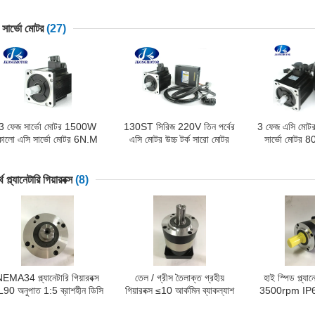
4000rpm 147W আউটপুট
পাওয়ার 49W ভোল্টেজ 6 ভি - 60
আউটপুট পাওয়ার 
শক্তি
ভি
মিম
 সার্ভো মোটর
(27)
3 ফেজ সার্ভো মোটর 1500W
130ST সিরিজ 220V তিন পর্বের
3 ফেজ এসি মো
কালো এসি সার্ভো মোটর 6N.M
এসি মোটর উচ্চ টর্ক সারো মোটর
সার্ভো মোটর 80 
000rpm 220VAC ড্রাইভার
7.7N.M 2000W 7.5A
4N.M 2500 আরপ
কিট সহ
2500RPM
কিট
থ প্ল্যানেটারি গিয়ারবক্স
(8)
EMA34 প্ল্যানেটারি গিয়ারবক্স
তেল / গ্রীস তৈলাক্ত গ্রহীয়
হাই স্পিড প্ল্যান
90 অনুপাত 1:5 ব্রাশহীন ডিসি
গিয়ারবক্স ≤10 আর্কমিন ব্যাকল্যাশ
3500rpm IP65 
মোটরের জন্য
সহ
ব্রাশহীন ডিসি