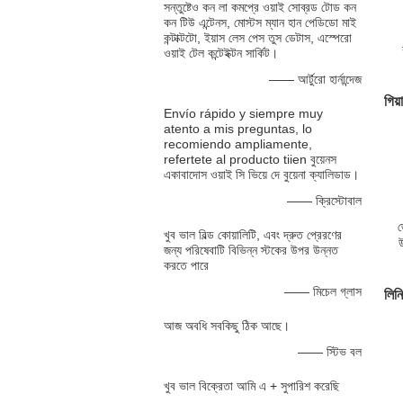
সন্তুষ্টেও কন লা কমপ্রে ওয়াই সোব্রড টোড কন
কন টিউ এন্টেনস, মোস্টস ম্যান হান পেডিডো মাই
কন্টাক্টটো, ইয়াস লেস পেস তুস ডেটাস, এস্পেরো
ওয়াই টেল কন্টেইক্টন সার্কিট।
ই
—— আর্টুরো হার্নান্দেজ
গিয
Envío rápido y siempre muy
atento a mis preguntas, lo
recomiendo ampliamente,
refertete al producto tiien বুয়েনস
একাবাদোস ওয়াই সি ভিয়ে দে বুয়েনা ক্যালিডাড।
—— ক্রিস্টোবাল
জ
খুব ভাল বিল্ড কোয়ালিটি, এবং দ্রুত প্রেরণের
জন্য পরিষেবাটি বিভিন্ন স্টকের উপর উন্নত
গ
করতে পারে
প্
—— মিচেল গ্লাস
লিনি
আজ অবধি সবকিছু ঠিক আছে।
—— স্টিভ বল
খুব ভাল বিক্রেতা আমি এ + সুপারিশ করেছি