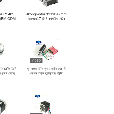
or RS485
Jkongmotor কারখানা 42mm
OEM ODM
nema17 ডিসি ব্রাশহীন মোটর
 গিয়ার্ড সার্ভো
33W 24V AGV মেশিনের জন্য
7 23 24 34
ইন্টিগ্রেটেড মোটর ড্রাইভার
সি সার্ভো মোটর
ট ইন ড্রাইভার সহ
িসি মোটর মিনি
ব্রাশলেস ডিসি ফ্যান মোটর খোদাই
স ডিসি মোটর
মেশিন স্পিড কন্ট্রোলার মাউন্ট
াউন্ড কভার এবং
ব্র্যাকেট সহ এয়ার কুলড স্পিন্ডল
্ড শ্যাফ্ট
মোটর পার্টস