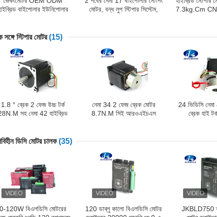
জেকংমোটর OEM ODM
2 পর্বের নেমা 17 বাইপোলার স্টেপিং
হাইব্রিড স্টেপ
হাইব্রিড বাইপোলার ইউনিপোলার
মোটর, বন্ধ লুপ স্টিপার সিস্টেম,
7.3kg.Cm CNC 
্লোজড লুপ স্টেপার স্টেপিং সার্ভো
এনকোডার সহ স্টিপার মোটর
লুপ স্টেপার ম
োটর গিয়ারবক্স ব্রেক ইন্টিগ্রেটেড
ড্রাইভার সহ
ক সঙ্গে স্টিপার মোটর
(15)
1.8 ° ব্রেক 2 ফেজ উচ্চ টর্ক
নেমা 34 2 ফেজ ব্রেক মোটর
24 ভিডিসি নেমা
28N.M সহ নেমা 42 হাইব্রিড
8.7N.M সিই আরওএইচএস
ব্রেক হাই 
স্টিপার মোটর
সিএনসি মেশিনের জন্য অনুমোদিত
3889o
াশবিহীন ডিসি মোটর চালক
(35)
0-120W বিএলডিসি মোটরের
120 ডাব্লু কালো বিএলডিসি মোটর
JKBLD750 ব্