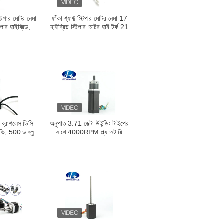
্টিপার মোটর নেমা
ফাঁকা শ্যাফ্ট স্টিপার মোটর নেমা 17
েপার হাইব্রিড,
হাইব্রিড স্টিপার মোটর হাই টর্ক 21
টেপার মোটর 3 ডি
ওএস।
টেপার মোটর
্রাশলেস ডিসি
অনুপাত 3.71 ডেল্টা উইন্ডিং টাইপের
ভি, 500 ডাব্লু
সাথে 4000RPM প্ল্যানেটারি
েস ডিসি মোটর
গিয়ার মোটর 12 ভি