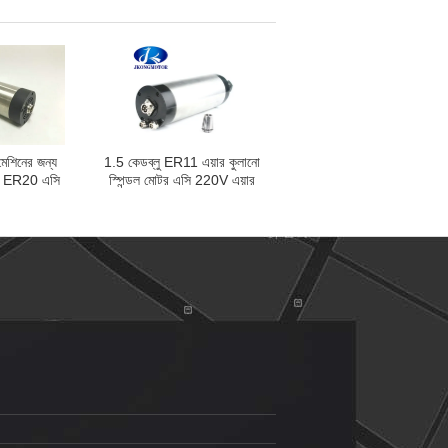
3500rpm
মেশিনের জন্য
1.5 কেডব্লু ER11 এয়ার কুলানো
ER20 এসি
স্পিন্ডল মোটর এসি 220V এয়ার
র / ওয়াটার কুলড
কুল্ড হাই স্পিড 24000 আরপিএম
0V
400HZ খোদাই মেশিনের জন্য