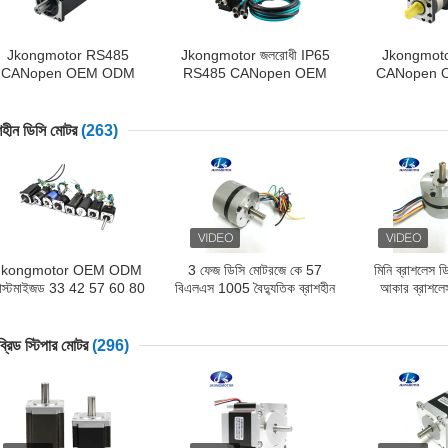
Jkongmotor RS485
Jkongmotor জলরোধী IP65
Jkongmot
CANopen OEM ODM
RS485 CANopen OEM
CANopen 
কাস্টমাইজড ইন্টিগ্রেটেড ডিসি
ODM ইন্টিগ্রেটেড ডিসি সার্ভো
ইন্টিগ্রেটেড ডিসি
ার্ভো মোটর Nema 17 23 24
মোটর Nema 17 23 24 34
মোটর Nema 1
34 Brushless Bldc সার্ভো
ইন্টিগ্রেটেড বিল্ট ইন ড্রাইভার সহ
ব্রাশলেস বিএলডি
াশহীন ডিসি মোটর
(263)
টর ইন্টিগ্রেটেড বিল্ট ইন ড্রাইভার
ব্রাশহীন Bldc সার্ভো মোটর
ইন্টিগ্রেটেড বিল্
সহ
Jkongmotor OEM ODM
3 ফেজ ডিসি মোটরজে কে 57
মিনি ব্রাশলেস ড
াস্টমাইজড 33 42 57 60 80
বিএলএস 1005 বৈদ্যুতিক ব্রাশহীন
আকার ব্রাশলে
 110 130mm ব্রাশহীন ডিসি
ডিসি মোটর 4000 আরপিএম 36
বিএলডিসি সাথে র
মোটর ব্রেক এনকোডার গিয়ারবক্স
ভি 23 ডাব্লু সিই আরএইচএসের
8 মিমি রাউন
সহ ড্রাইভারে নির্মিত
সাথে
্রিড স্টিপার মোটর
(296)