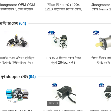
Jkongmotor OEM ODM
লিনিয়ার স্টিপার মোটর 1204
Jkongmotor লিন
কাস্টমাইজড ২ ফেজ হাইব্রিড
1210 বাইপোলার স্টিপার মোটর,
মোটর Nema 1
াইপোলার নেমা ৮ ১১ ১৪ ১৭ ২৩
ইন্টিগ্রেটেড ড্রাইভার সহ লিনিয়ার
লিনিয়ার ইলেকট্
 ৩৪ লিনিয়ার স্টেপার মোটর লিড
ড্রাইভ মোটর
টেকসই বল স্ক্রু শ্য
স্ক্রু সহ
মো
ার স্টিপার মোটর
(64)
জংমোটর ওএম ওডিএম হাইব্রিড
1.89N এ স্টিপার মোটর সিঙ্গল
গিয়ার স্টিপা
বাইপোলার ইউনিপোলার গিয়ার্ড
শ্যাফ্ট 264oz গার্ড।
স্টিপার মো
স্টেপার স্টেপিং মোটর গিয়ারবক্স
এনকোডার ব্রেক ইন্টিগ্রেটেড
ড্রাইভার সহ
ধ লুপ stepper মোটর
(94)