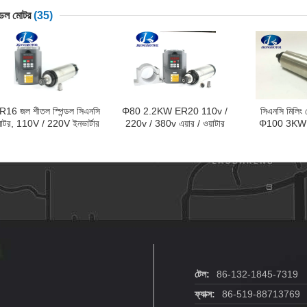
ন্ডল মোটর
(35)
R16 জল শীতল স্পিন্ডল সিএনসি
Φ80 2.2KW ER20 110v /
সিএনসি মিলিং 
োটর, 110V / 220V ইনভার্টার
220v / 380v এয়ার / ওয়াটার
Φ100 3KW 
কিট Φ80 1.5KW
কুলড মেটাল মিলিং মেশিন স্পিন্ডল
স্পিন্ডল মোটর এয়া
মোটর সিএনসি রাউটার স্পিন্ডল
22
মোটর
টেল:
86-132-1845-7319
ফ্যাক্স:
86-519-88713769