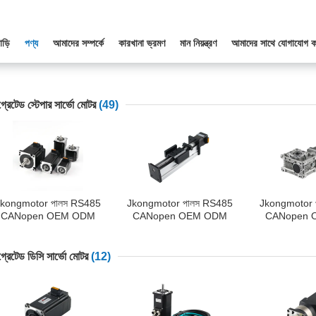
াড়ি
পণ্য
আমাদের সম্পর্কে
কারখানা ভ্রমণ
মান নিয়ন্ত্রণ
আমাদের সাথে যোগাযোগ ক
িগ্রেটেড স্টেপার সার্ভো মোটর
(49)
kongmotor পালস RS485
Jkongmotor পালস RS485
Jkongmotor 
CANopen OEM ODM
CANopen OEM ODM
CANopen 
াস্টমাইজড Nema 11 17 23
কাস্টমাইজড Nema 11 17 23
প্ল্যানেটারি গিয
4 34 ইন্টিগ্রেটেড ক্লোজড লুপ
24 34 ইন্টিগ্রেটেড লিনিয়ার
17 23 24 34 
্টেপার সার্ভো মোটর এনকোডার সহ
মোশনস লিনিয়ার স্টেপার সার্ভো
ক্লোজড লুপ গিয়ার্
িগ্রেটেড ডিসি সার্ভো মোটর
(12)
CNC মেশিনের জন্য ব্যবহৃত
মোটর এনকোডার সহ CNC
মোটর এনকোড
মেশিনের জন্য ব্যবহৃত
মেশিনের জন্