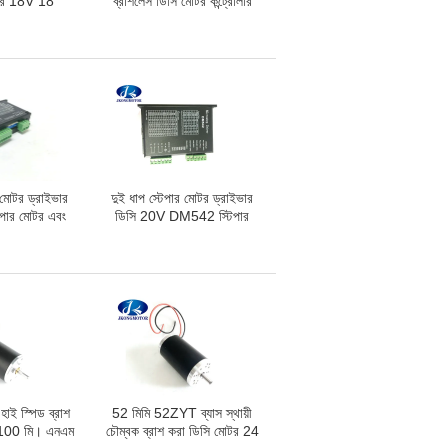
ভার 18V 18
ব্রাশলেস ডিসি মোটর কন্ট্রোলার
5A 0-750W
ড্রাইভার 300 ডাব্লু 48 ভিডিসি,
োটরের জন্য
সিএনসি মেশিনের জন্য জেকেবিএলডি
300 মোটর চালক
 মোটর ড্রাইভার
দুই ধাপ স্টেপার মোটর ড্রাইভার
েপার মোটর এবং
ডিসি 20V DM542 স্টিপার
ি ~ 36 ভিডিসি
মোটর ড্রাইভার 1 এ - 4.2 এ উচ্চ
নেমা 8 - নেমা
পারফরম্যান্স সিই অনুমোদিত হয়েছে
ার মোটর
ই স্পিড ব্রাশ
52 মিমি 52ZYT ব্যাস স্থায়ী
 100 মি। এনএম
চৌম্বক ব্রাশ করা ডিসি মোটর 24