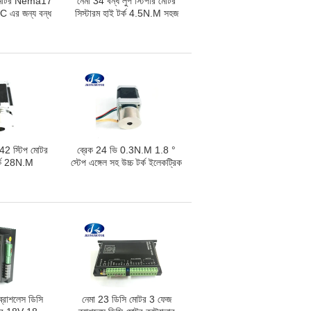
ার মোটর Nema17
নেমা 34 বন্ধ লুপ স্টিপার মোটর
এর জন্য বন্ধ
সিস্টারম হাই টর্ক 4.5N.M সহজ
োটর সিস্টেম
সার্ভো মোটর জন্য মিলিং মেশিন
 42 স্টিপ মোটর
ব্রেক 24 ভি 0.3N.M 1.8 °
টর্ক 28N.M
স্টেপ এঙ্গেল সহ উচ্চ টর্ক ইলেকট্রিক
z.In
মোটর
রাশলেস ডিসি
নেমা 23 ডিসি মোটর 3 ফেজ