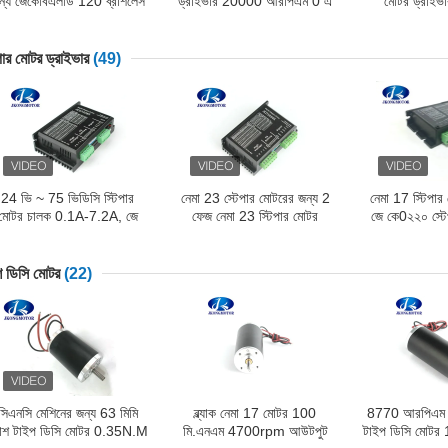
ন্য জেকেবিএলডি 120 ব্রাশলেস
ড্রাইভার 20000 আরপিএম 0 এ
মোটর ড্রাই
ডিসি মোটর চালক 10V ~ 30
- 8 এ সিই আরওএইচএস
50VDC 0A-4
ভিডিসি 0 এ -8 এ
অনুমোদিত হয়েছে
বিএলডিসি ম
পার মোটর ড্রাইভার
(49)
24 ভি ~ 75 ভিডিসি স্টিপার
নেমা 23 স্টেপার মোটরের জন্য 2
নেমা 17 স্টিপার
মোটর চালক 0.1A-7.2A, জে
ফেজ নেমা 23 স্টিপার মোটর
জে কে0২২০ স্ট
েডি 7208 এস নেমা 34 স্টিপার
ড্রাইভার 24V-60V 0.1A-
ড্রাইভার 12 ভ
মোটর কিট
5.0A স্টিপার মোটর ড্রাইভার
0.25 এ-2.0 এ 
জেকেডি 5056 এস
17 স্টিপ
াশ ডিসি মোটর
(22)
সিএনসি মেশিনের জন্য 63 মিমি
ব্ল্যাক নেমা 17 মোটর 100
8770 আরপিএম হা
রাশ টাইপ ডিসি মোটর 0.35N.M
মি.এনএম 4700rpm আউটপুট
টাইপ ডিসি মোটর