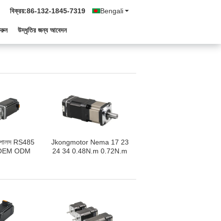
বিক্রয়:
86-132-1845-7319
Bengali
রুন
উদ্ধৃতির জন্য আবেদন
পালস RS485
Jkongmotor Nema 17 23
OEM ODM
24 34 0.48N.m 0.72N.m
়ারবক্স Nema 11
2000RPM CANOPEN বাস
ইন্টিগ্রেটেড
নিয়ন্ত্রণ 24V 48V ডিসি ব্রাশহীন
ড স্টেপার সার্ভো
ইন্টিগ্রেটেড স্টেপার স্টেপ মোটর
ার সহ CNC
এবং ড্রাইভার
য ব্যবহৃত