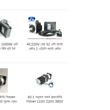
92W দৈর্ঘ্য 90
ভি উচ্চ গতি 11000RPM
ি
0.25N.m-0.3N.m 288W -
346W
টর 1000W এসি
AC220V নেমা 32 এসি সার্ভো
মিমি হাই টর্ক
মোটর 1 এইচপি সার্ভো মোটর
িএম ড্রাইভার
400W, 1000W হাই পাওয়ার
 সহ
মোটর ড্রাইভার কিট
েটারি গিয়ারবক্স
40:1 অনুপাত যথার্থ প্ল্যানেটারি
সুরক্ষা গ্রেড
গিয়ারবক্স 110V 220V 380V
 মোটরের জন্য
440V 660V 1140V