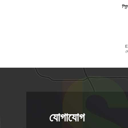
স্পি
E
ম
যোগাযোগ