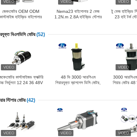
জেকংমোটর OEM ODM
Nema23 বাইপোলার 2 ফেজ
টু ফেজ হাইব্রিড স
কাস্টমাইজ হাইব্রিড বাইপোলার
1.2N.m 2.8A হাইব্রিড স্টেপার
23 হাই টর্ক স্ট
উনিপোলার স্টেপার স্টেপিং মোটর
মোটর 3 ডি প্রিন্টারের জন্য
হাইব্রিড টাইপ স্
গিয়ারবক্স এনকোডার ব্রেক
প্রিন্টার স্
ইন্টিগ্রেটেড ড্রাইভার সহ
়ারযুক্ত বিএলডিসি মোটর
(52)
েকেংমোটর কাস্টমাইজড ফ্যাক্টরি
48 ভি 3000 আরপিএম
3000 আরপিএম ব
উচ্চ নির্ভুলতা 12 24 36 48V
গিয়ারযুক্ত ব্রাশলেস ডিসি মোটর,
গিয়ার মোটর 48 
িয়ার্ড ব্রাশলেস ডিসি গিয়ার মোটর
উচ্চ যথার্থ প্ল্যানেটারি গিয়ার মোটর
নেমা 34 ব্রাশল
ল্যানেটারি স্পার ওয়ার্ম গিয়ারবক্স সহ
য়ার স্টিপার মোটর
(42)