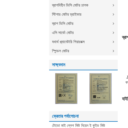
ব্রাশবিহীন ডিসি মোটর চালক
স্টিপার মোটর ড্রাইভার
ব্রাশ ডিসি মোটর
স
এসি সার্ভো মোটর
ব্র
মো
যথার্থ প্ল্যানেটারি গিয়ারবক্স
স্পিন্ডল মোটর
সাক্ষ্যদান
ক
86
হাইব
ক্রেতার পর্যালোচনা
টোডো মাই ল্লেগ মিউ বিয়েন ই কুইড মিউ